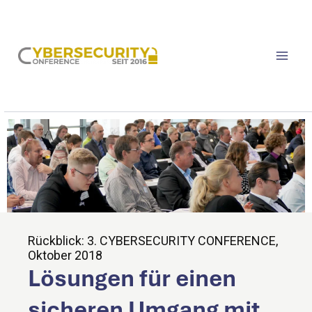
Zum
CYBERSE
Inhalt
CURITY
springen
CONFERE
NCE
Rückblick: 3. CYBERSECURITY CONFERENCE,
Oktober 2018
Lösungen für einen
sicheren Umgang mit